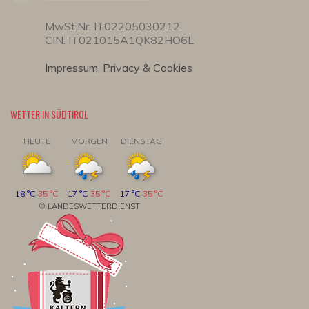
MwSt.Nr. IT02205030212
CIN: IT021015A1QK82HO6L
Impressum, Privacy & Cookies
WETTER IN SÜDTIROL
HEUTE
MORGEN
DIENSTAG
18 °C
35 °C
17 °C
35 °C
17 °C
35 °C
©
LANDESWETTERDIENST